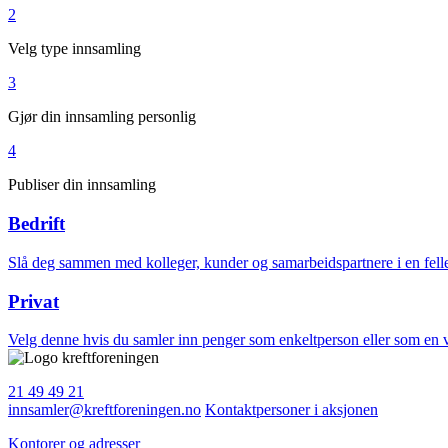
2
Velg type innsamling
3
Gjør din innsamling personlig
4
Publiser din innsamling
Bedrift
Slå deg sammen med kolleger, kunder og samarbeidspartnere i en felles
Privat
Velg denne hvis du samler inn penger som enkeltperson eller som en 
21 49 49 21
innsamler@kreftforeningen.no
Kontaktpersoner i aksjonen
Kontorer og adresser