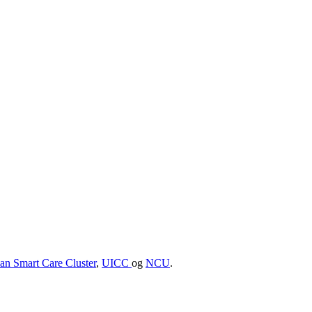
n Smart Care Cluster
,
UICC
og
NCU
.