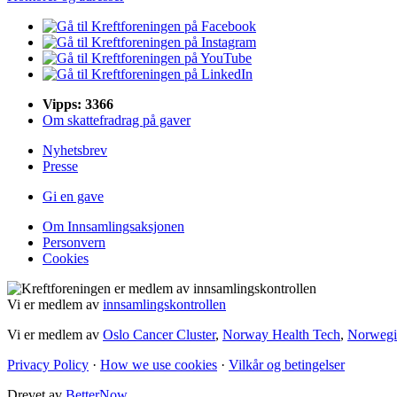
Vipps: 3366
Om skattefradrag på gaver
Nyhetsbrev
Presse
Gi en gave
Om Innsamlingsaksjonen
Personvern
Cookies
Vi er medlem av
innsamlingskontrollen
Vi er medlem av
Oslo Cancer Cluster
,
Norway Health Tech
,
Norwegia
Privacy Policy
·
How we use cookies
·
Vilkår og betingelser
Drevet av
BetterNow