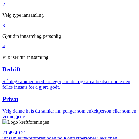
2
Velg type innsamling
3
Gjør din innsamling personlig
4
Publiser din innsamling
Bedrift
Slå deg sammen med kolleger, kunder og samarbeidspartnere i en
felles innsats for å gjøre godt.
Privat
Velg denne hvis du samler inn penger som enkeltperson eller som en
vennegjeng.
21 49 49 21
innsamler@kreftforeningen.no
Kontaktpersoner i aksjonen