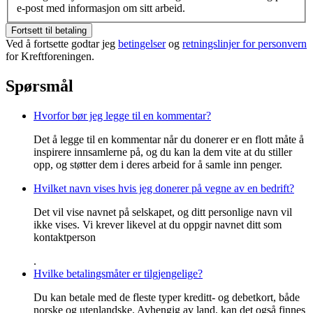
e-post med informasjon om sitt arbeid.
Fortsett til betaling
Ved å fortsette godtar jeg
betingelser
og
retningslinjer for personvern
for Kreftforeningen.
Spørsmål
Hvorfor bør jeg legge til en kommentar?
Det å legge til en kommentar når du donerer er en flott måte å
inspirere innsamlerne på, og du kan la dem vite at du stiller
opp, og støtter dem i deres arbeid for å samle inn penger.
Hvilket navn vises hvis jeg donerer på vegne av en bedrift?
Det vil vise navnet på selskapet, og ditt personlige navn vil
ikke vises. Vi krever likevel at du oppgir navnet ditt som
kontaktperson
.
Hvilke betalingsmåter er tilgjengelige?
Du kan betale med de fleste typer kreditt- og debetkort, både
norske og utenlandske. Avhengig av land, kan det også finnes