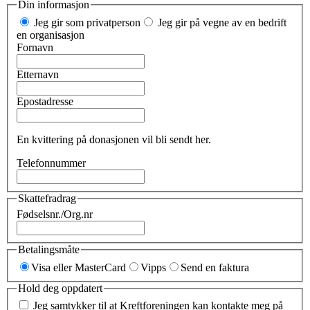
Din informasjon
Jeg gir som privatperson
Jeg gir på vegne av en bedrift
en organisasjon
Fornavn
Etternavn
Epostadresse
En kvittering på donasjonen vil bli sendt her.
Telefonnummer
Skattefradrag
Fødselsnr./Org.nr
Betalingsmåte
Visa eller MasterCard
Vipps
Send en faktura
Hold deg oppdatert
Jeg samtykker til at Kreftforeningen kan kontakte meg på