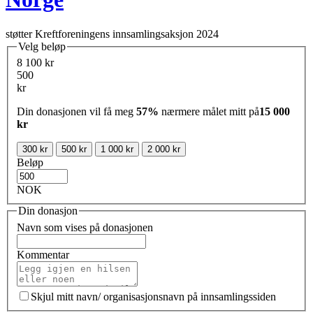
støtter Kreftforeningens innsamlingsaksjon 2024
Velg beløp
8 100 kr
500
kr
Din donasjonen vil få meg
57%
nærmere målet mitt på
15 000
kr
300 kr
500 kr
1 000 kr
2 000 kr
Beløp
NOK
Din donasjon
Navn som vises på donasjonen
Kommentar
Skjul mitt navn/ organisasjonsnavn på innsamlingssiden