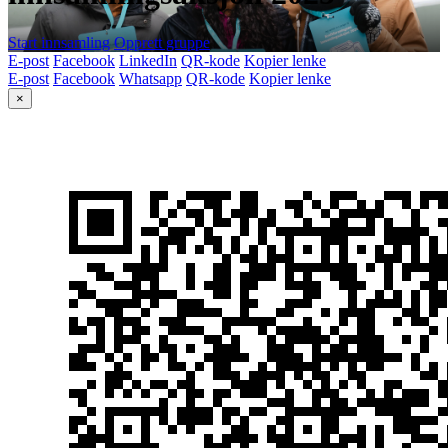
Start innsamling
Opprett gruppe
E-post
Facebook
LinkedIn
QR-kode
Kopier lenke
E-post
Facebook
Whatsapp
QR-kode
Kopier lenke
×