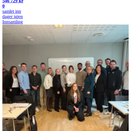
546 729 kr
0
samlet inn
dager igjen
Innsamling