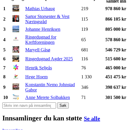
samlet inn
1
Mathias Urhaug
219
978 860 kr
Sartor Storsenter & Vest
2
115
866 105 kr
Næringsråd
3
Johanne Henriksen
119
805 000 kr
Ringedugnad for
4
65
578 860 kr
Kreftforeningen
5
Maryell Gåsø
681
546 729 kr
6
Ringedugnad Agder 2025
116
515 600 kr
7
Henrik Seljeås
76
465 000 kr
8
Hege Hoem
1 330
451 475 kr
Konstantin Nemo Johnstad
9
346
398 637 kr
Gabor
10
Anne Merete Solbakken
71
301 500 kr
Søk
Innsamlinger du kan støtte
Se alle