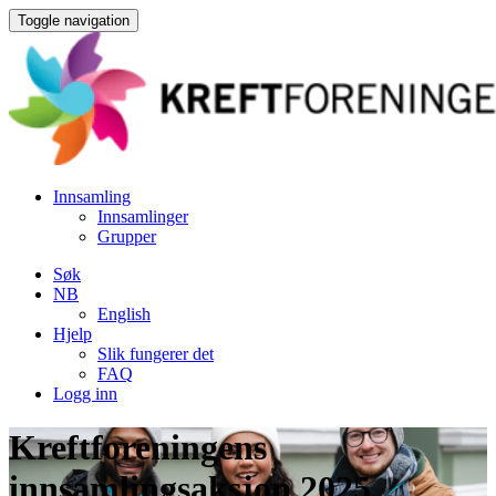
Toggle navigation
Innsamling
Innsamlinger
Grupper
Søk
NB
English
Hjelp
Slik fungerer det
FAQ
Logg inn
Kreftforeningens
innsamlingsaksjon 2025