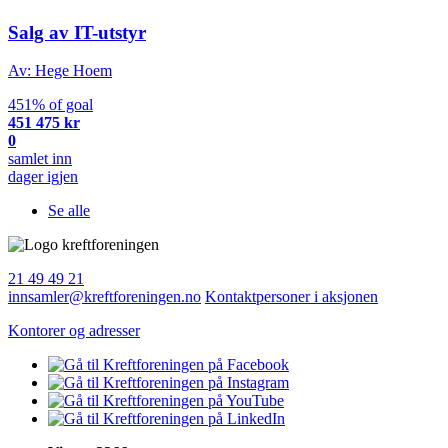
Salg av IT-utstyr
Av: Hege Hoem
451% of goal
451 475 kr
0
samlet inn
dager igjen
Se alle
21 49 49 21
innsamler@kreftforeningen.no
Kontaktpersoner i aksjonen
Kontorer og adresser