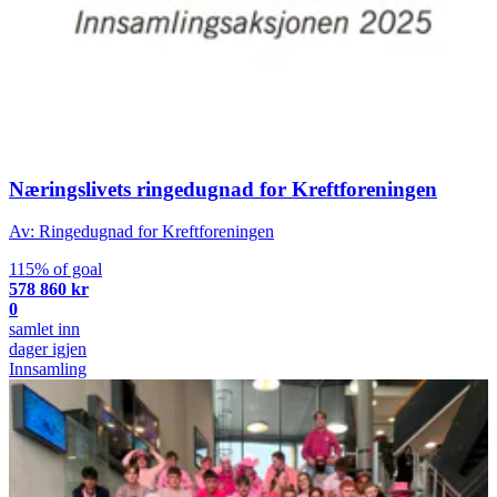
Næringslivets ringedugnad for Kreftforeningen
Av: Ringedugnad for Kreftforeningen
115% of goal
578 860 kr
0
samlet inn
dager igjen
Innsamling