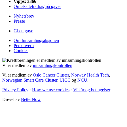
Vipps: 3366
Om skattefradrag på gaver
Nyhetsbrev
Presse
Gi en gave
Om Innsamlingsaksjonen
Personvern
Cookies
Vi er medlem av
innsamlingskontrollen
Vi er medlem av
Oslo Cancer Cluster
,
Norway Health Tech
,
Norwegian Smart Care Cluster
,
UICC
og
NCU
.
Privacy Policy
·
How we use cookies
·
Vilkår og betingelser
Drevet av
BetterNow