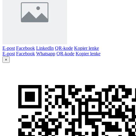
E-post
Facebook
LinkedIn
QR-kode
Kopier lenke
E-post
Facebook
Whatsapp
QR-kode
Kopier lenke
×