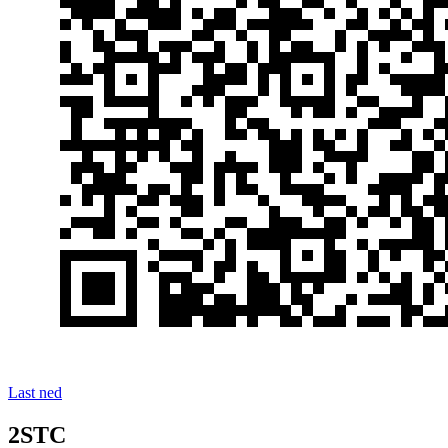
Last ned
2STC