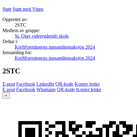
Støtt
Støtt med Vipps
Opprettet av:
2STC
Medlem av gruppe:
St. Olav videregående skole
Deltar i:
Kreftforeningens innsamlingsaksjon 2024
Innsamling for:
Kreftforeningens innsamlingsaksjon 2024
2STC
E-post
Facebook
LinkedIn
QR-kode
Kopier lenke
E-post
Facebook
Whatsapp
QR-kode
Kopier lenke
×