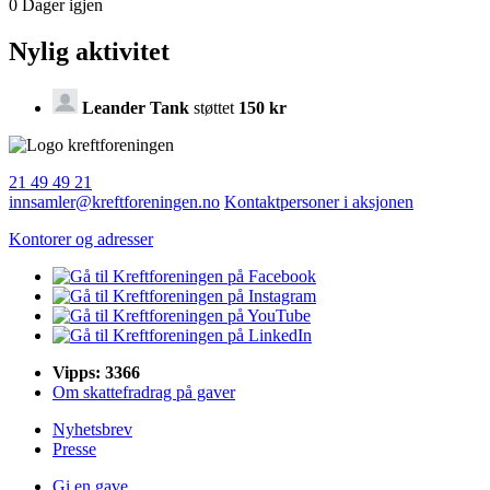
0
Dager igjen
Nylig aktivitet
Leander Tank
støttet
150 kr
21 49 49 21
innsamler@kreftforeningen.no
Kontaktpersoner i aksjonen
Kontorer og adresser
Vipps: 3366
Om skattefradrag på gaver
Nyhetsbrev
Presse
Gi en gave