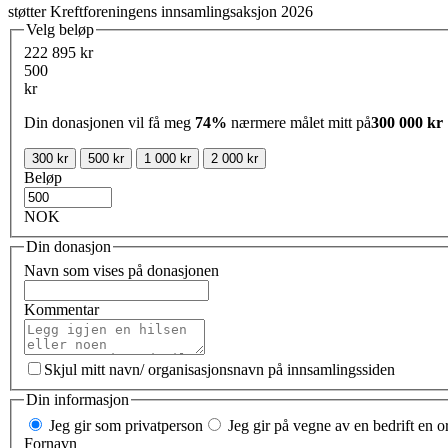
støtter Kreftforeningens innsamlingsaksjon 2026
Velg beløp
222 895 kr
500
kr
Din donasjonen vil få meg
74%
nærmere målet mitt på
300 000 kr
300 kr
500 kr
1 000 kr
2 000 kr
Beløp
NOK
Din donasjon
Navn som vises på donasjonen
Kommentar
Skjul mitt navn/ organisasjonsnavn på innsamlingssiden
Din informasjon
Jeg gir som privatperson
Jeg gir på vegne av en bedrift en o
Fornavn