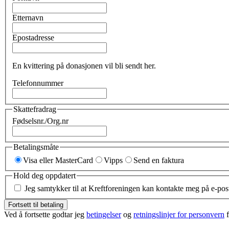
Etternavn
Epostadresse
En kvittering på donasjonen vil bli sendt her.
Telefonnummer
Skattefradrag
Fødselsnr./Org.nr
Betalingsmåte
Visa eller MasterCard
Vipps
Send en faktura
Hold deg oppdatert
Jeg samtykker til at Kreftforeningen kan kontakte meg på e-pos
Fortsett til betaling
Ved å fortsette godtar jeg
betingelser
og
retningslinjer for personvern
f