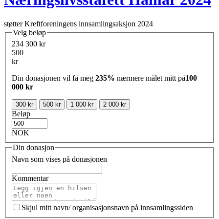
støtter Kreftforeningens innsamlingsaksjon 2024
Velg beløp
234 300 kr
500
kr
Din donasjonen vil få meg
235%
nærmere målet mitt på
100
000 kr
300 kr
500 kr
1 000 kr
2 000 kr
Beløp
NOK
Din donasjon
Navn som vises på donasjonen
Kommentar
Skjul mitt navn/ organisasjonsnavn på innsamlingssiden