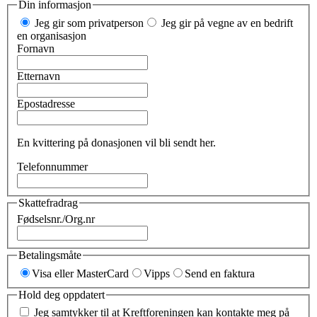
Din informasjon
Jeg gir som privatperson
Jeg gir på vegne av en bedrift
en organisasjon
Fornavn
Etternavn
Epostadresse
En kvittering på donasjonen vil bli sendt her.
Telefonnummer
Skattefradrag
Fødselsnr./Org.nr
Betalingsmåte
Visa eller MasterCard
Vipps
Send en faktura
Hold deg oppdatert
Jeg samtykker til at Kreftforeningen kan kontakte meg på