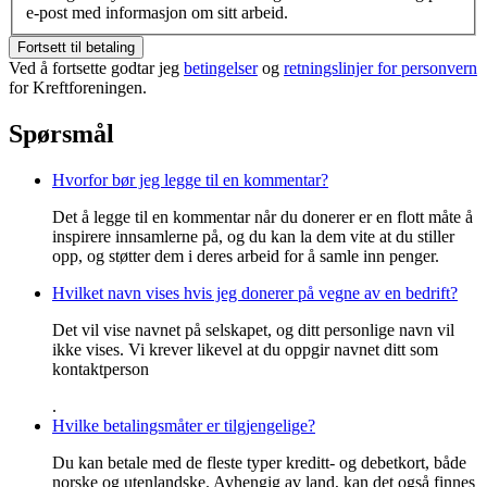
e-post med informasjon om sitt arbeid.
Fortsett til betaling
Ved å fortsette godtar jeg
betingelser
og
retningslinjer for personvern
for Kreftforeningen.
Spørsmål
Hvorfor bør jeg legge til en kommentar?
Det å legge til en kommentar når du donerer er en flott måte å
inspirere innsamlerne på, og du kan la dem vite at du stiller
opp, og støtter dem i deres arbeid for å samle inn penger.
Hvilket navn vises hvis jeg donerer på vegne av en bedrift?
Det vil vise navnet på selskapet, og ditt personlige navn vil
ikke vises. Vi krever likevel at du oppgir navnet ditt som
kontaktperson
.
Hvilke betalingsmåter er tilgjengelige?
Du kan betale med de fleste typer kreditt- og debetkort, både
norske og utenlandske. Avhengig av land, kan det også finnes