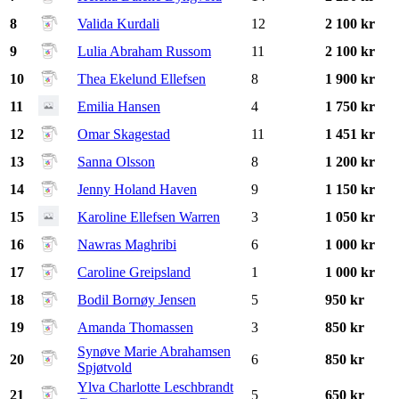
8
Valida Kurdali
12
2 100 kr
9
Lulia Abraham Russom
11
2 100 kr
10
Thea Ekelund Ellefsen
8
1 900 kr
11
Emilia Hansen
4
1 750 kr
12
Omar Skagestad
11
1 451 kr
13
Sanna Olsson
8
1 200 kr
14
Jenny Holand Haven
9
1 150 kr
15
Karoline Ellefsen Warren
3
1 050 kr
16
Nawras Maghribi
6
1 000 kr
17
Caroline Greipsland
1
1 000 kr
18
Bodil Bornøy Jensen
5
950 kr
19
Amanda Thomassen
3
850 kr
Synøve Marie Abrahamsen
20
6
850 kr
Spjøtvold
Ylva Charlotte Leschbrandt
21
5
650 kr