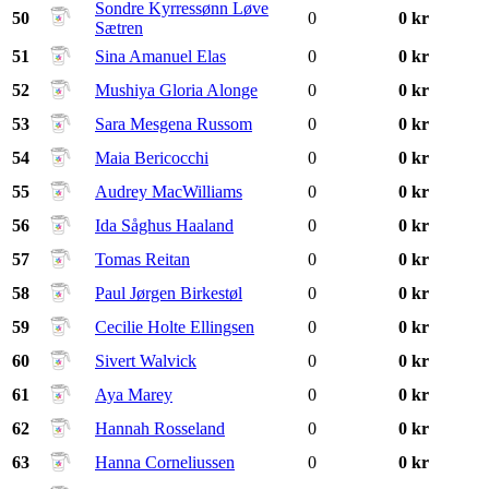
Sondre Kyrressønn Løve
50
0
0 kr
Sætren
51
Sina Amanuel Elas
0
0 kr
52
Mushiya Gloria Alonge
0
0 kr
53
Sara Mesgena Russom
0
0 kr
54
Maia Bericocchi
0
0 kr
55
Audrey MacWilliams
0
0 kr
56
Ida Såghus Haaland
0
0 kr
57
Tomas Reitan
0
0 kr
58
Paul Jørgen Birkestøl
0
0 kr
59
Cecilie Holte Ellingsen
0
0 kr
60
Sivert Walvick
0
0 kr
61
Aya Marey
0
0 kr
62
Hannah Rosseland
0
0 kr
63
Hanna Corneliussen
0
0 kr