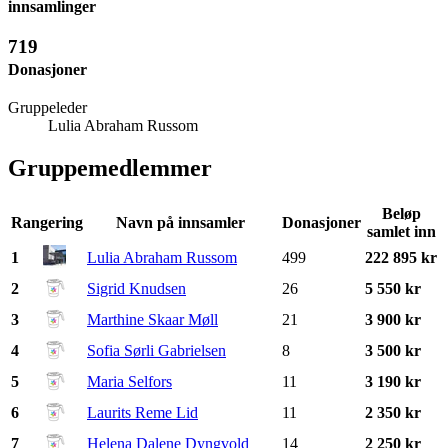
innsamlinger
719
Donasjoner
Gruppeleder
Lulia Abraham Russom
Gruppemedlemmer
Beløp
Rangering
Navn på innsamler
Donasjoner
samlet inn
1
Lulia Abraham Russom
499
222 895 kr
2
Sigrid Knudsen
26
5 550 kr
3
Marthine Skaar Møll
21
3 900 kr
4
Sofia Sørli Gabrielsen
8
3 500 kr
5
Maria Selfors
11
3 190 kr
6
Laurits Reme Lid
11
2 350 kr
7
Helena Dalene Dyngvold
14
2 250 kr