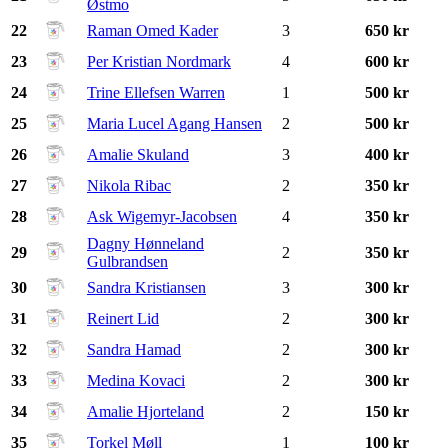
Østmo
22
Raman Omed Kader
3
650 kr
23
Per Kristian Nordmark
4
600 kr
24
Trine Ellefsen Warren
1
500 kr
25
Maria Lucel Agang Hansen
2
500 kr
26
Amalie Skuland
3
400 kr
27
Nikola Ribac
2
350 kr
28
Ask Wigemyr-Jacobsen
4
350 kr
Dagny Hønneland
29
2
350 kr
Gulbrandsen
30
Sandra Kristiansen
3
300 kr
31
Reinert Lid
2
300 kr
32
Sandra Hamad
2
300 kr
33
Medina Kovaci
2
300 kr
34
Amalie Hjorteland
2
150 kr
35
Torkel Møll
1
100 kr