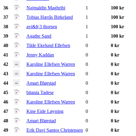
36
Najmaldin Maghribi
1
100 kr
37
Tobias Hærås Birkeland
1
100 kr
38
avi&lt;3 thorsen
1
100 kr
39
Agathe Sand
1
100 kr
40
Tilde Ekelund Ellefsen
0
0 kr
41
Jenny Kaddan
0
0 kr
42
Karoline Ellefsen Warren
0
0 kr
43
Karoline Ellefsen Warren
0
0 kr
44
Amari Blørstad
0
0 kr
45
bitania Tadese
0
0 kr
46
Karoline Ellefsen Warren
0
0 kr
47
Kine Eide Løyning
0
0 kr
48
Amari Blørstad
0
0 kr
49
Erik Davi Santos Christensen
0
0 kr