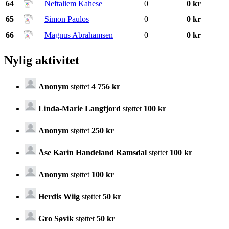
64
Neftaliem Kahese
0
0 kr
65
Simon Paulos
0
0 kr
66
Magnus Abrahamsen
0
0 kr
Nylig aktivitet
Anonym
støttet
4 756 kr
Linda-Marie Langfjord
støttet
100 kr
Anonym
støttet
250 kr
Åse Karin Handeland Ramsdal
støttet
100 kr
Anonym
støttet
100 kr
Herdis Wiig
støttet
50 kr
Gro Søvik
støttet
50 kr