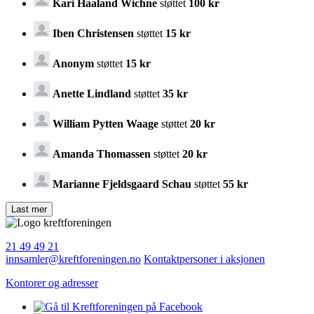
Kari Haaland Wichne
støttet
100 kr
Iben Christensen
støttet
15 kr
Anonym
støttet
15 kr
Anette Lindland
støttet
35 kr
William Pytten Waage
støttet
20 kr
Amanda Thomassen
støttet
20 kr
Marianne Fjeldsgaard Schau
støttet
55 kr
21 49 49 21
innsamler@kreftforeningen.no
Kontaktpersoner i aksjonen
Kontorer og adresser