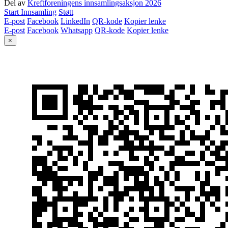
Del av
Kreftforeningens innsamlingsaksjon 2026
Start Innsamling
Støtt
E-post
Facebook
LinkedIn
QR-kode
Kopier lenke
E-post
Facebook
Whatsapp
QR-kode
Kopier lenke
×