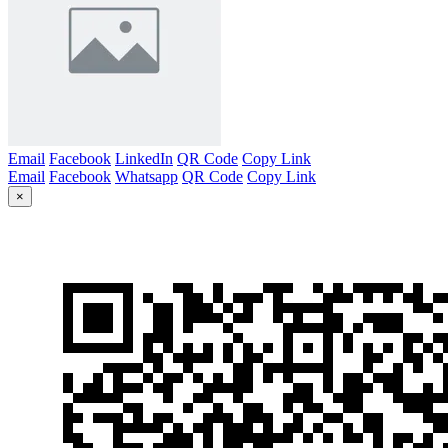
Email
Facebook
LinkedIn
QR Code
Copy Link
Email
Facebook
Whatsapp
QR Code
Copy Link
×