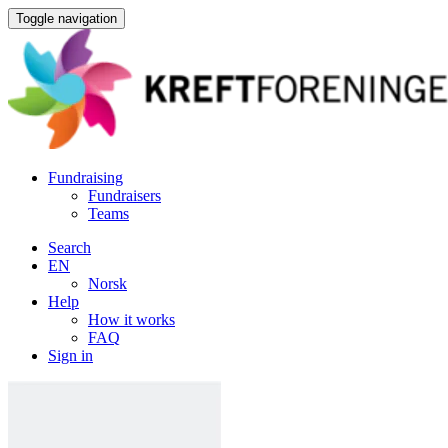
Toggle navigation
Fundraising
Fundraisers
Teams
Search
EN
Norsk
Help
How it works
FAQ
Sign in