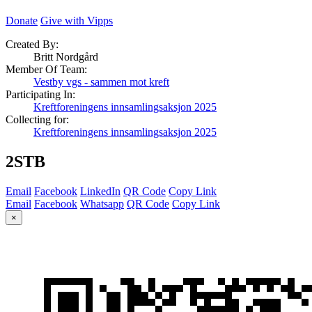
Donate
Give with Vipps
Created By:
Britt Nordgård
Member Of Team:
Vestby vgs - sammen mot kreft
Participating In:
Kreftforeningens innsamlingsaksjon 2025
Collecting for:
Kreftforeningens innsamlingsaksjon 2025
2STB
Email
Facebook
LinkedIn
QR Code
Copy Link
Email
Facebook
Whatsapp
QR Code
Copy Link
×