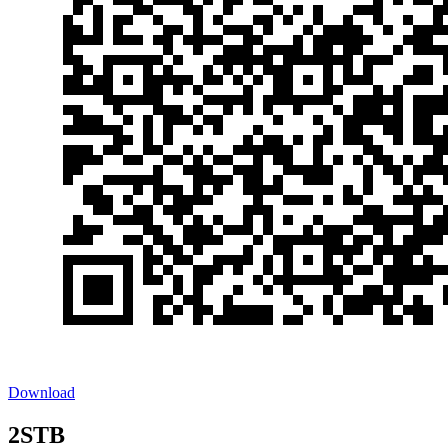
Download
2STB