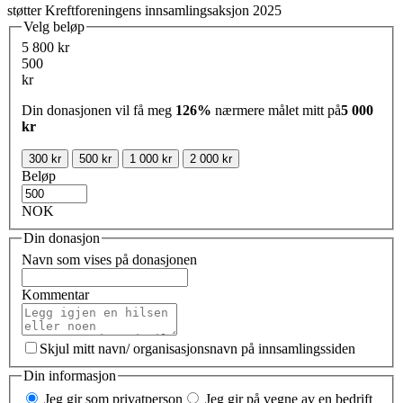
støtter Kreftforeningens innsamlingsaksjon 2025
Velg beløp
5 800 kr
500
kr
Din donasjonen vil få meg
126%
nærmere målet mitt på
5 000
kr
300 kr
500 kr
1 000 kr
2 000 kr
Beløp
NOK
Din donasjon
Navn som vises på donasjonen
Kommentar
Skjul mitt navn/ organisasjonsnavn på innsamlingssiden
Din informasjon
Jeg gir som privatperson
Jeg gir på vegne av en bedrift