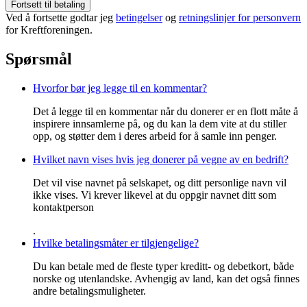
Fortsett til betaling
Ved å fortsette godtar jeg
betingelser
og
retningslinjer for personvern
for Kreftforeningen.
Spørsmål
Hvorfor bør jeg legge til en kommentar?
Det å legge til en kommentar når du donerer er en flott måte å
inspirere innsamlerne på, og du kan la dem vite at du stiller
opp, og støtter dem i deres arbeid for å samle inn penger.
Hvilket navn vises hvis jeg donerer på vegne av en bedrift?
Det vil vise navnet på selskapet, og ditt personlige navn vil
ikke vises. Vi krever likevel at du oppgir navnet ditt som
kontaktperson
.
Hvilke betalingsmåter er tilgjengelige?
Du kan betale med de fleste typer kreditt- og debetkort, både
norske og utenlandske. Avhengig av land, kan det også finnes
andre betalingsmuligheter.