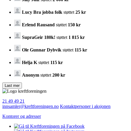
Lucy Bra jobba folk
støttet
25 kr
Erlend Rausand
støttet
150 kr
SupraGeir 180k!
støttet
1 815 kr
Ole Gunnar Dybvik
støttet
115 kr
Helja K
støttet
115 kr
Anonym
støttet
200 kr
21 49 49 21
innsamler@kreftforeningen.no
Kontaktpersoner i aksjonen
Kontorer og adresser