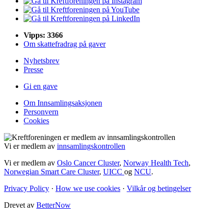
Vipps: 3366
Om skattefradrag på gaver
Nyhetsbrev
Presse
Gi en gave
Om Innsamlingsaksjonen
Personvern
Cookies
Vi er medlem av
innsamlingskontrollen
Vi er medlem av
Oslo Cancer Cluster
,
Norway Health Tech
,
Norwegian Smart Care Cluster
,
UICC
og
NCU
.
Privacy Policy
·
How we use cookies
·
Vilkår og betingelser
Drevet av
BetterNow