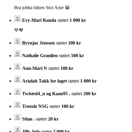
Bra jobba hilsen Stor Arne 😀
Evy-Mari Randa
støttet
1 000 kr
💚💙
Brynjar Jenssen
støttet
100 kr
Nathalie Granlien
støttet
500 kr
Ann-Mari N
støttet
100 kr
Arialah Takk for laget
støttet
1 000 kr
Twisted4_u og Kaau95 .
støttet
200 kr
Troozie NSG
støttet
100 kr
Stian .
støttet
20 kr
Jilly Julz
støttet
2 000 kr