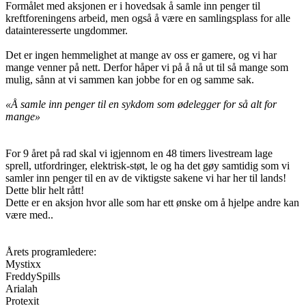
Formålet med aksjonen er i hovedsak å samle inn penger til
kreftforeningens arbeid, men også å være en samlingsplass for alle
datainteresserte ungdommer.
Det er ingen hemmelighet at mange av oss er gamere, og vi har
mange venner på nett. Derfor håper vi på å nå ut til så mange som
mulig, sånn at vi sammen kan jobbe for en og samme sak.
«Å samle inn penger til en sykdom som ødelegger for så alt for
mange»
For 9 året på rad skal vi igjennom en 48 timers livestream lage
sprell, utfordringer, elektrisk-støt, le og ha det gøy samtidig som vi
samler inn penger til en av de viktigste sakene vi har her til lands!
Dette blir helt rått!
Dette er en aksjon hvor alle som har ett ønske om å hjelpe andre kan
være med..
Årets programledere:
Mystixx
FreddySpills
Arialah
Protexit