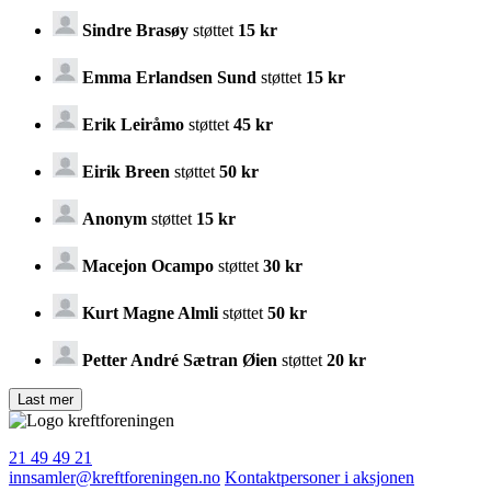
Sindre Brasøy
støttet
15 kr
Emma Erlandsen Sund
støttet
15 kr
Erik Leiråmo
støttet
45 kr
Eirik Breen
støttet
50 kr
Anonym
støttet
15 kr
Macejon Ocampo
støttet
30 kr
Kurt Magne Almli
støttet
50 kr
Petter André Sætran Øien
støttet
20 kr
21 49 49 21
innsamler@kreftforeningen.no
Kontaktpersoner i aksjonen