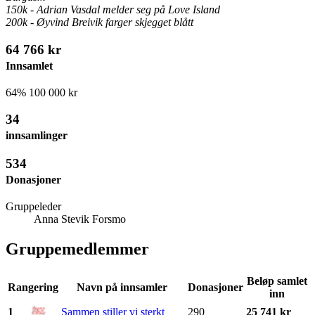
150k - Adrian Vasdal melder seg på Love Island
200k - Øyvind Breivik farger skjegget blått
64 766 kr
Innsamlet
64%
100 000 kr
34
innsamlinger
534
Donasjoner
Gruppeleder
Anna Stevik Forsmo
Gruppemedlemmer
Beløp samlet
Rangering
Navn på innsamler
Donasjoner
inn
1
Sammen stiller vi sterkt
290
25 741 kr