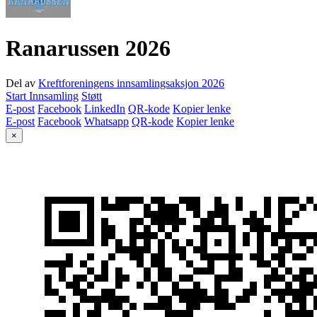
Ranarussen 2026
Del av
Kreftforeningens innsamlingsaksjon 2026
Start Innsamling
Støtt
E-post
Facebook
LinkedIn
QR-kode
Kopier lenke
E-post
Facebook
Whatsapp
QR-kode
Kopier lenke
×