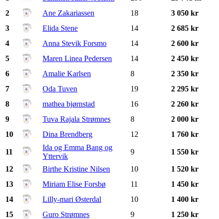
2
Ane Zakariassen
18
3 050 kr
3
Elida Stene
14
2 685 kr
4
Anna Stevik Forsmo
14
2 600 kr
5
Maren Linea Pedersen
14
2 450 kr
6
Amalie Karlsen
8
2 350 kr
7
Oda Tuven
19
2 295 kr
8
mathea bjørnstad
16
2 260 kr
9
Tuva Rajala Strømnes
8
2 000 kr
10
Dina Brendberg
12
1 760 kr
Ida og Emma Bang og
11
9
1 550 kr
Yttervik
12
Birthe Kristine Nilsen
10
1 520 kr
13
Miriam Elise Forsbø
11
1 450 kr
14
Lilly-mari Østerdal
10
1 400 kr
15
Guro Strømnes
9
1 250 kr