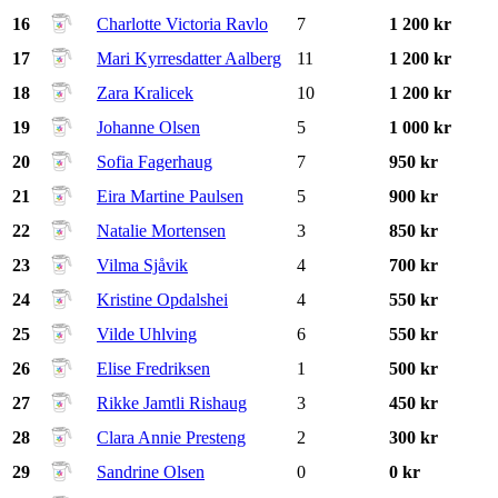
16
Charlotte Victoria Ravlo
7
1 200 kr
17
Mari Kyrresdatter Aalberg
11
1 200 kr
18
Zara Kralicek
10
1 200 kr
19
Johanne Olsen
5
1 000 kr
20
Sofia Fagerhaug
7
950 kr
21
Eira Martine Paulsen
5
900 kr
22
Natalie Mortensen
3
850 kr
23
Vilma Sjåvik
4
700 kr
24
Kristine Opdalshei
4
550 kr
25
Vilde Uhlving
6
550 kr
26
Elise Fredriksen
1
500 kr
27
Rikke Jamtli Rishaug
3
450 kr
28
Clara Annie Presteng
2
300 kr
29
Sandrine Olsen
0
0 kr