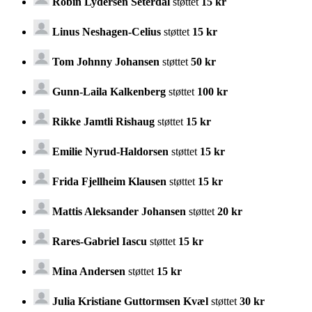
Robin Lydersen Seterdal
støttet
15 kr
Linus Neshagen-Celius
støttet
15 kr
Tom Johnny Johansen
støttet
50 kr
Gunn-Laila Kalkenberg
støttet
100 kr
Rikke Jamtli Rishaug
støttet
15 kr
Emilie Nyrud-Haldorsen
støttet
15 kr
Frida Fjellheim Klausen
støttet
15 kr
Mattis Aleksander Johansen
støttet
20 kr
Rares-Gabriel Iascu
støttet
15 kr
Mina Andersen
støttet
15 kr
Julia Kristiane Guttormsen Kvæl
støttet
30 kr