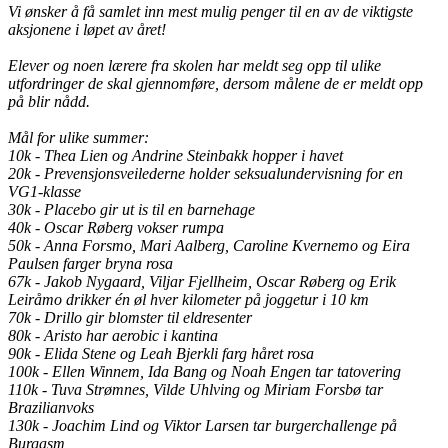
Vi ønsker å få samlet inn mest mulig penger til en av de viktigste
aksjonene i løpet av året!
Elever og noen lærere fra skolen har meldt seg opp til ulike
utfordringer de skal gjennomføre, dersom målene de er meldt opp
på blir nådd.
Mål for ulike summer:
10k - Thea Lien og Andrine Steinbakk hopper i havet
20k - Prevensjonsveilederne holder seksualundervisning for en
VG1-klasse
30k - Placebo gir ut is til en barnehage
40k - Oscar Røberg vokser rumpa
50k - Anna Forsmo, Mari Aalberg, Caroline Kvernemo og Eira
Paulsen farger bryna rosa
67k - Jakob Nygaard, Viljar Fjellheim, Oscar Røberg og Erik
Leiråmo drikker én øl hver kilometer på joggetur i 10 km
70k - Drillo gir blomster til eldresenter
80k - Aristo har aerobic i kantina
90k - Elida Stene og Leah Bjerkli farg håret rosa
100k - Ellen Winnem, Ida Bang og Noah Engen tar tatovering
110k - Tuva Strømnes, Vilde Uhlving og Miriam Forsbø tar
Brazilianvoks
130k - Joachim Lind og Viktor Larsen tar burgerchallenge på
Burgasm