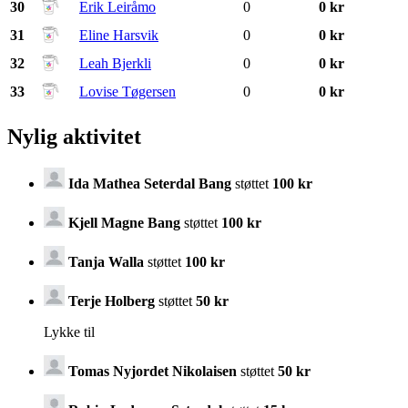
30
Erik Leiråmo
0
0 kr
31
Eline Harsvik
0
0 kr
32
Leah Bjerkli
0
0 kr
33
Lovise Tøgersen
0
0 kr
Nylig aktivitet
Ida Mathea Seterdal Bang
støttet
100 kr
Kjell Magne Bang
støttet
100 kr
Tanja Walla
støttet
100 kr
Terje Holberg
støttet
50 kr
Lykke til
Tomas Nyjordet Nikolaisen
støttet
50 kr