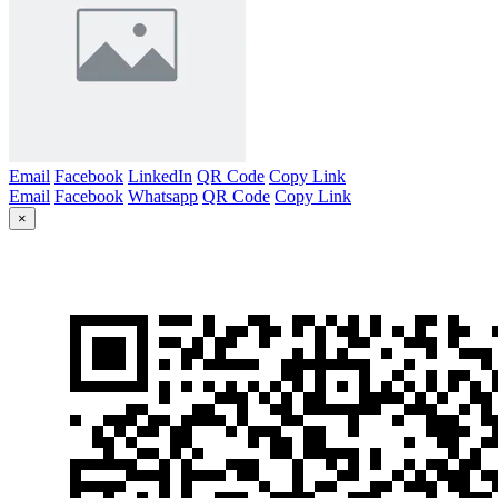
Email
Facebook
LinkedIn
QR Code
Copy Link
Email
Facebook
Whatsapp
QR Code
Copy Link
×