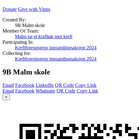
Donate
Give with Vipps
Created By:
9B Malm skole
Member Of Team:
Malm tar et krafttak mot kreft
Participating In:
Kreftforeningens innsamlingsaksjon 2024
Collecting for:
Kreftforeningens innsamlingsaksjon 2024
9B Malm skole
Email
Facebook
LinkedIn
QR Code
Copy Link
Email
Facebook
Whatsapp
QR Code
Copy Link
×