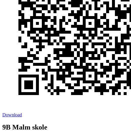
Download
9B Malm skole