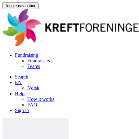
Toggle navigation
Fundraising
Fundraisers
Teams
Search
EN
Norsk
Help
How it works
FAQ
Sign in