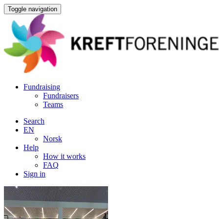
Toggle navigation
Fundraising
Fundraisers
Teams
Search
EN
Norsk
Help
How it works
FAQ
Sign in