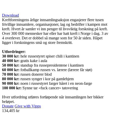
Download
Kreftforeningens årlige innsamlingsaksjon engasjerer flere tusen
frivillige innsamlere, organisasjoner, lag og bedrifter i kampen mot
kreft. Hvert år samler vi inn penger til livsviktig forskning på kreft.
Over 300 000 mennesker har eller har hatt kreft i Norge i dag. 3 av
4 overlever. Det er dobbel så mange som for 50 år siden. Håpet
ligger i forskningens små og store fremskritt.
Utfordringer:
30 000 kr:
hele russestyret spiser chili i kantinen
40 000 kr:
gratis kake i aula
50 000 kr:
standup fra russepresidentene i kantinen
60 000 kr:
fotballkamp russen vs. lærere (lærere får støt)
70 000 kr:
russen donerer blod
80 000 kr:
russen synger i kor på gamlehjem
90 000 kr:
noen i russestyret farger håret i en neon-farge
100 000 kr:
Synne tar «fuck cancer» tatovering
Hver utfordring utføres fortløpende når innsamlingen her bikker
beløpet.
Donate
Give with Vipps
134,405 kr