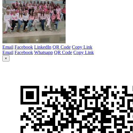
Email
Facebook
LinkedIn
QR Code
Copy Link
Email
Facebook
Whatsapp
QR Code
Copy Link
×