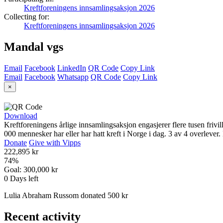
Kreftforeningens innsamlingsaksjon 2026
Collecting for:
Kreftforeningens innsamlingsaksjon 2026
Mandal vgs
Email
Facebook
LinkedIn
QR Code
Copy Link
Email
Facebook
Whatsapp
QR Code
Copy Link
×
Download
Kreftforeningens årlige innsamlingsaksjon engasjerer flere tusen frivil
000 mennesker har eller har hatt kreft i Norge i dag. 3 av 4 overlever
Donate
Give with Vipps
222,895 kr
74
%
Goal:
300,000 kr
0
Days left
Lulia Abraham Russom donated 500 kr
Recent activity