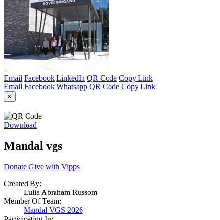
Email
Facebook
LinkedIn
QR Code
Copy Link
Email
Facebook
Whatsapp
QR Code
Copy Link
×
Download
Mandal vgs
Donate
Give with Vipps
Created By:
Lulia Abraham Russom
Member Of Team:
Mandal VGS 2026
Participating In: