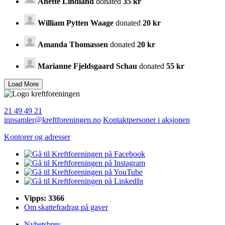
Anette Lindland
donated
35 kr
William Pytten Waage
donated
20 kr
Amanda Thomassen
donated
20 kr
Marianne Fjeldsgaard Schau
donated
55 kr
21 49 49 21
innsamler@kreftforeningen.no
Kontaktpersoner i aksjonen
Kontorer og adresser
Vipps: 3366
Om skattefradrag på gaver
Nyhetsbrev