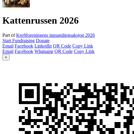
Kattenrussen 2026
Part of
Kreftforeningens innsamlingsaksjon 2026
Start Fundraising
Donate
Email
Facebook
LinkedIn
QR Code
Copy Link
Email
Facebook
Whatsapp
QR Code
Copy Link
×