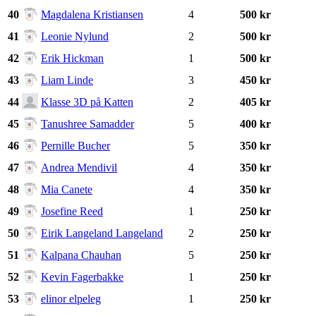
40
Magdalena Kristiansen
4
500 kr
41
Leonie Nylund
2
500 kr
42
Erik Hickman
1
500 kr
43
Liam Linde
3
450 kr
44
Klasse 3D på Katten
2
405 kr
45
Tanushree Samadder
5
400 kr
46
Pernille Bucher
5
350 kr
47
Andrea Mendivil
4
350 kr
48
Mia Canete
4
350 kr
49
Josefine Reed
1
250 kr
50
Eirik Langeland Langeland
2
250 kr
51
Kalpana Chauhan
5
250 kr
52
Kevin Fagerbakke
1
250 kr
53
elinor elpeleg
1
250 kr