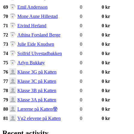
69
Emil Andersson
0
0 kr
70
Mone Aune Hillestad
0
0 kr
71
Eivind Herland
0
0 kr
72
Athina Forsland Berge
0
0 kr
73
Julie Eide Knudsen
0
0 kr
74
Solfrid Ulvestadbakken
0
0 kr
75
Arlyn Bukkøy
0
0 kr
76
Klasse 3G på Katten
0
0 kr
77
Klasse 3C på Katten
0
0 kr
78
Klasse 3B på Katten
0
0 kr
79
Klasse 3A på Katten
0
0 kr
80
Lærerne på Katten🤓
0
0 kr
81
Vg2 elevene på Katten
0
0 kr
Recent activity