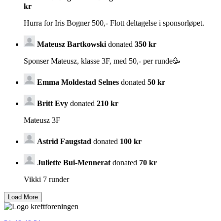
kr
Hurra for Iris Bogner 500,- Flott deltagelse i sponsorløpet.
Mateusz Bartkowski
donated
350 kr
Sponser Mateusz, klasse 3F, med 50,- per runde🥳
Emma Moldestad Selnes
donated
50 kr
Britt Evy
donated
210 kr
Mateusz 3F
Astrid Faugstad
donated
100 kr
Juliette Bui-Mennerat
donated
70 kr
Vikki 7 runder