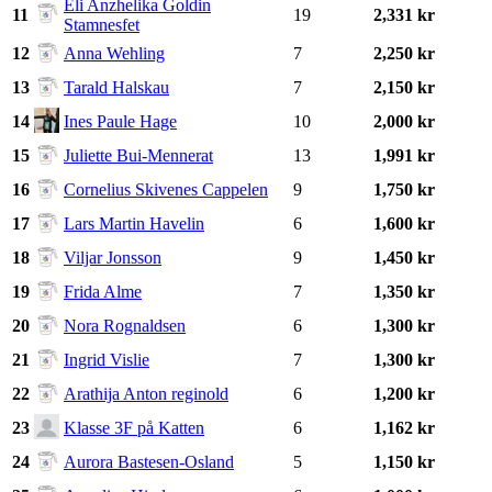
Eli Anzhelika Goldin
11
19
2,331 kr
Stamnesfet
12
Anna Wehling
7
2,250 kr
13
Tarald Halskau
7
2,150 kr
14
Ines Paule Hage
10
2,000 kr
15
Juliette Bui-Mennerat
13
1,991 kr
16
Cornelius Skivenes Cappelen
9
1,750 kr
17
Lars Martin Havelin
6
1,600 kr
18
Viljar Jonsson
9
1,450 kr
19
Frida Alme
7
1,350 kr
20
Nora Rognaldsen
6
1,300 kr
21
Ingrid Vislie
7
1,300 kr
22
Arathija Anton reginold
6
1,200 kr
23
Klasse 3F på Katten
6
1,162 kr
24
Aurora Bastesen-Osland
5
1,150 kr