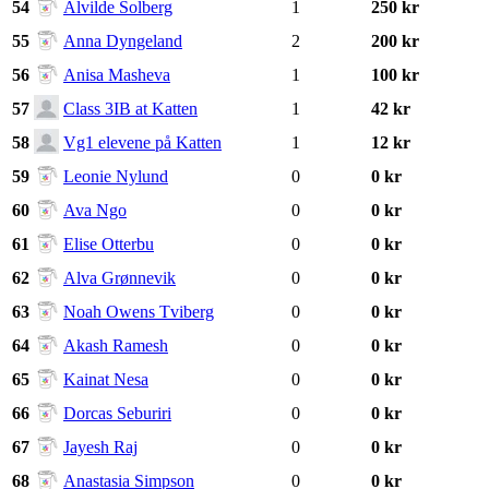
54
Alvilde Solberg
1
250 kr
55
Anna Dyngeland
2
200 kr
56
Anisa Masheva
1
100 kr
57
Class 3IB at Katten
1
42 kr
58
Vg1 elevene på Katten
1
12 kr
59
Leonie Nylund
0
0 kr
60
Ava Ngo
0
0 kr
61
Elise Otterbu
0
0 kr
62
Alva Grønnevik
0
0 kr
63
Noah Owens Tviberg
0
0 kr
64
Akash Ramesh
0
0 kr
65
Kainat Nesa
0
0 kr
66
Dorcas Seburiri
0
0 kr
67
Jayesh Raj
0
0 kr
68
Anastasia Simpson
0
0 kr