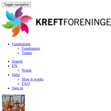
Toggle navigation
Fundraising
Fundraisers
Teams
Search
EN
Norsk
Help
How it works
FAQ
Sign in