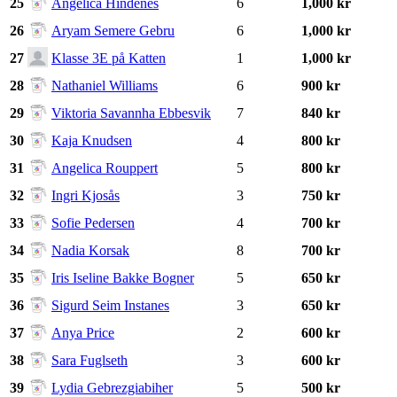
25
Angelica Hindenes
6
1,000 kr
26
Aryam Semere Gebru
6
1,000 kr
27
Klasse 3E på Katten
1
1,000 kr
28
Nathaniel Williams
6
900 kr
29
Viktoria Savannha Ebbesvik
7
840 kr
30
Kaja Knudsen
4
800 kr
31
Angelica Rouppert
5
800 kr
32
Ingri Kjosås
3
750 kr
33
Sofie Pedersen
4
700 kr
34
Nadia Korsak
8
700 kr
35
Iris Iseline Bakke Bogner
5
650 kr
36
Sigurd Seim Instanes
3
650 kr
37
Anya Price
2
600 kr
38
Sara Fuglseth
3
600 kr
39
Lydia Gebrezgiabiher
5
500 kr