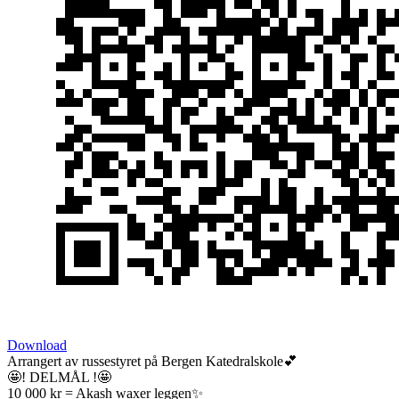
Download
Arrangert av russestyret på Bergen Katedralskole💕
🤩! DELMÅL !🤩
10 000 kr = Akash waxer leggen✨