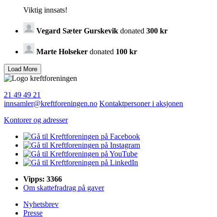
Viktig innsats!
Vegard Sæter Gurskevik
donated
300 kr
Marte Holseker
donated
100 kr
21 49 49 21
innsamler@kreftforeningen.no
Kontaktpersoner i aksjonen
Kontorer og adresser
Vipps: 3366
Om skattefradrag på gaver
Nyhetsbrev
Presse