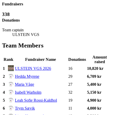
Fundraisers
338
Donations
Team captain
ULSTEIN VGS
Team Members
Amount
Rank
Fundraiser Name
Donations
raised
1
ULSTEIN VGS 2026
16
10,820 kr
2
Hedda Myrene
29
6,709 kr
3
Maria Våge
27
5,400 kr
4
Isabell Warholm
32
5,150 kr
5
Leah Sofie Rossi-Kaldhol
19
4,900 kr
6
Trym Sævik
11
4,000 kr