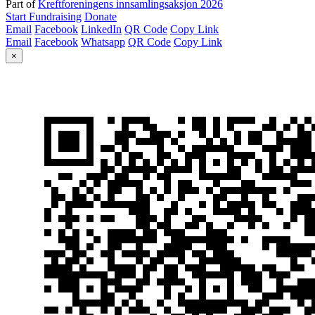
Part of
Kreftforeningens innsamlingsaksjon 2026
Start Fundraising
Donate
Email
Facebook
LinkedIn
QR Code
Copy Link
Email
Facebook
Whatsapp
QR Code
Copy Link
×