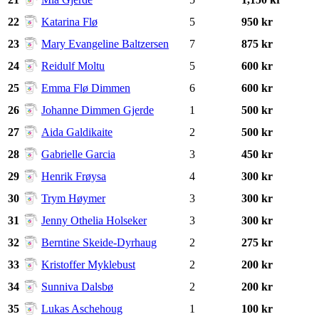
22
Katarina Flø
5
950 kr
23
Mary Evangeline Baltzersen
7
875 kr
24
Reidulf Moltu
5
600 kr
25
Emma Flø Dimmen
6
600 kr
26
Johanne Dimmen Gjerde
1
500 kr
27
Aida Galdikaite
2
500 kr
28
Gabrielle Garcia
3
450 kr
29
Henrik Frøysa
4
300 kr
30
Trym Høymer
3
300 kr
31
Jenny Othelia Holseker
3
300 kr
32
Berntine Skeide-Dyrhaug
2
275 kr
33
Kristoffer Myklebust
2
200 kr
34
Sunniva Dalsbø
2
200 kr
35
Lukas Aschehoug
1
100 kr