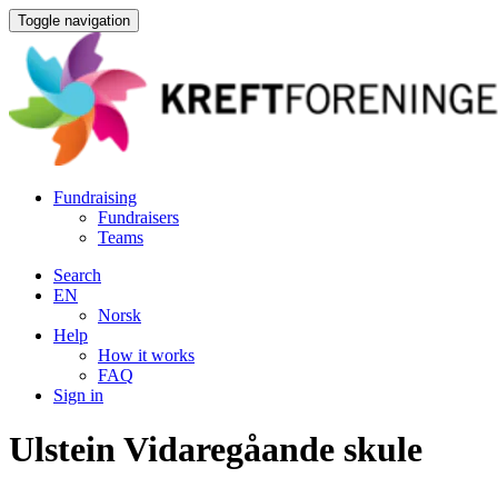
Toggle navigation
Fundraising
Fundraisers
Teams
Search
EN
Norsk
Help
How it works
FAQ
Sign in
Ulstein Vidaregåande skule