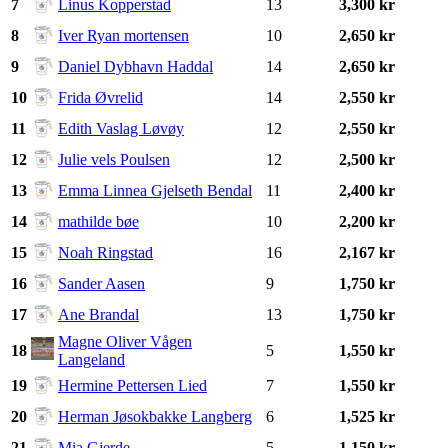
7
Linus Kopperstad
13
3,300 kr
8
Iver Ryan mortensen
10
2,650 kr
9
Daniel Dybhavn Haddal
14
2,650 kr
10
Frida Øvrelid
14
2,550 kr
11
Edith Vaslag Løvøy
12
2,550 kr
12
Julie vels Poulsen
12
2,500 kr
13
Emma Linnea Gjelseth Bendal
11
2,400 kr
14
mathilde bøe
10
2,200 kr
15
Noah Ringstad
16
2,167 kr
16
Sander Aasen
9
1,750 kr
17
Ane Brandal
13
1,750 kr
Magne Oliver Vågen
18
5
1,550 kr
Langeland
19
Hermine Pettersen Lied
7
1,550 kr
20
Herman Jøsokbakke Langberg
6
1,525 kr
21
Mia Gjerde
5
1,150 kr