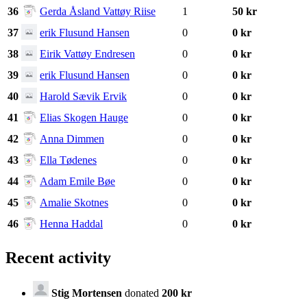
36
Gerda Åsland Vattøy Riise
1
50 kr
37
erik Flusund Hansen
0
0 kr
38
Eirik Vattøy Endresen
0
0 kr
39
erik Flusund Hansen
0
0 kr
40
Harold Sævik Ervik
0
0 kr
41
Elias Skogen Hauge
0
0 kr
42
Anna Dimmen
0
0 kr
43
Ella Tødenes
0
0 kr
44
Adam Emile Bøe
0
0 kr
45
Amalie Skotnes
0
0 kr
46
Henna Haddal
0
0 kr
Recent activity
Stig Mortensen
donated
200 kr