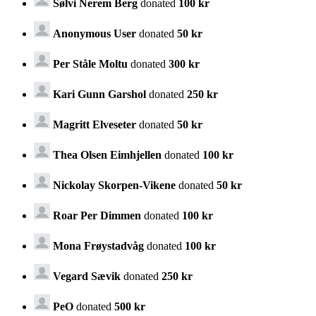
Sølvi Nerem Berg
donated
100 kr
Anonymous User
donated
50 kr
Per Ståle Moltu
donated
300 kr
Kari Gunn Garshol
donated
250 kr
Magritt Elveseter
donated
50 kr
Thea Olsen Eimhjellen
donated
100 kr
Nickolay Skorpen-Vikene
donated
50 kr
Roar Per Dimmen
donated
100 kr
Mona Frøystadvåg
donated
100 kr
Vegard Sævik
donated
250 kr
PeO
donated
500 kr