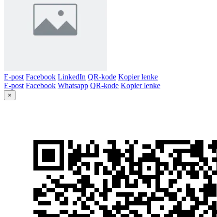
E-post
Facebook
LinkedIn
QR-kode
Kopier lenke
E-post
Facebook
Whatsapp
QR-kode
Kopier lenke
×