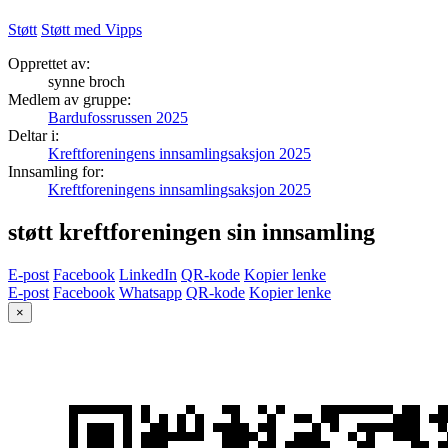
Støtt
Støtt med Vipps
Opprettet av:
synne broch
Medlem av gruppe:
Bardufossrussen 2025
Deltar i:
Kreftforeningens innsamlingsaksjon 2025
Innsamling for:
Kreftforeningens innsamlingsaksjon 2025
støtt kreftforeningen sin innsamling
E-post
Facebook
LinkedIn
QR-kode
Kopier lenke
E-post
Facebook
Whatsapp
QR-kode
Kopier lenke
×