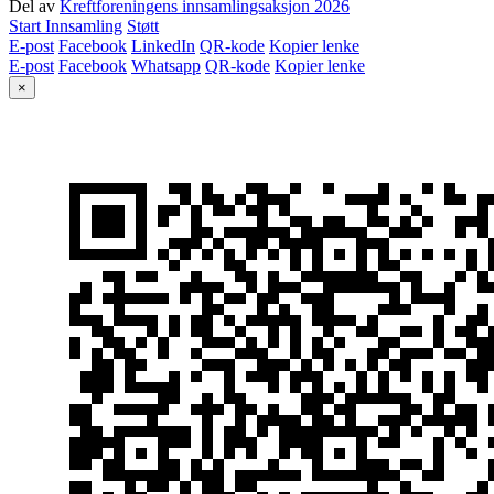
Del av
Kreftforeningens innsamlingsaksjon 2026
Start Innsamling
Støtt
E-post
Facebook
LinkedIn
QR-kode
Kopier lenke
E-post
Facebook
Whatsapp
QR-kode
Kopier lenke
×