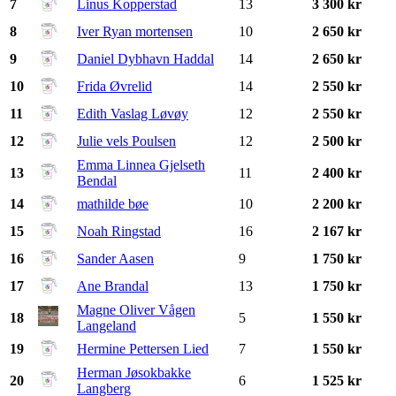
7
Linus Kopperstad
13
3 300 kr
8
Iver Ryan mortensen
10
2 650 kr
9
Daniel Dybhavn Haddal
14
2 650 kr
10
Frida Øvrelid
14
2 550 kr
11
Edith Vaslag Løvøy
12
2 550 kr
12
Julie vels Poulsen
12
2 500 kr
Emma Linnea Gjelseth
13
11
2 400 kr
Bendal
14
mathilde bøe
10
2 200 kr
15
Noah Ringstad
16
2 167 kr
16
Sander Aasen
9
1 750 kr
17
Ane Brandal
13
1 750 kr
Magne Oliver Vågen
18
5
1 550 kr
Langeland
19
Hermine Pettersen Lied
7
1 550 kr
Herman Jøsokbakke
20
6
1 525 kr
Langberg