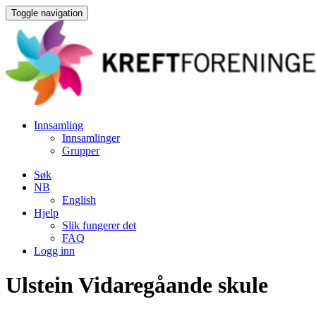
Toggle navigation
Innsamling
Innsamlinger
Grupper
Søk
NB
English
Hjelp
Slik fungerer det
FAQ
Logg inn
Ulstein Vidaregåande skule