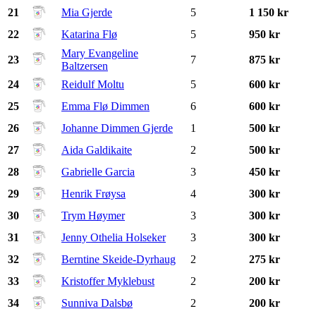
21
Mia Gjerde
5
1 150 kr
22
Katarina Flø
5
950 kr
Mary Evangeline
23
7
875 kr
Baltzersen
24
Reidulf Moltu
5
600 kr
25
Emma Flø Dimmen
6
600 kr
26
Johanne Dimmen Gjerde
1
500 kr
27
Aida Galdikaite
2
500 kr
28
Gabrielle Garcia
3
450 kr
29
Henrik Frøysa
4
300 kr
30
Trym Høymer
3
300 kr
31
Jenny Othelia Holseker
3
300 kr
32
Berntine Skeide-Dyrhaug
2
275 kr
33
Kristoffer Myklebust
2
200 kr
34
Sunniva Dalsbø
2
200 kr