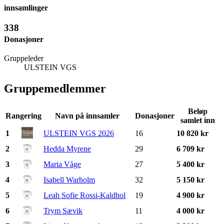
innsamlinger
338
Donasjoner
Gruppeleder
ULSTEIN VGS
Gruppemedlemmer
Beløp
Rangering
Navn på innsamler
Donasjoner
samlet inn
1
ULSTEIN VGS 2026
16
10 820 kr
2
Hedda Myrene
29
6 709 kr
3
Maria Våge
27
5 400 kr
4
Isabell Warholm
32
5 150 kr
5
Leah Sofie Rossi-Kaldhol
19
4 900 kr
6
Trym Sævik
11
4 000 kr