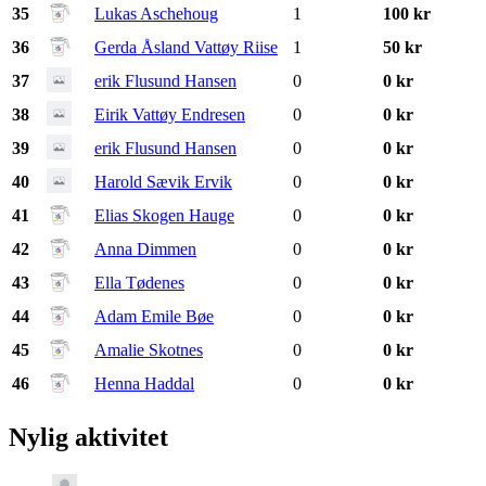
35
Lukas Aschehoug
1
100 kr
36
Gerda Åsland Vattøy Riise
1
50 kr
37
erik Flusund Hansen
0
0 kr
38
Eirik Vattøy Endresen
0
0 kr
39
erik Flusund Hansen
0
0 kr
40
Harold Sævik Ervik
0
0 kr
41
Elias Skogen Hauge
0
0 kr
42
Anna Dimmen
0
0 kr
43
Ella Tødenes
0
0 kr
44
Adam Emile Bøe
0
0 kr
45
Amalie Skotnes
0
0 kr
46
Henna Haddal
0
0 kr
Nylig aktivitet