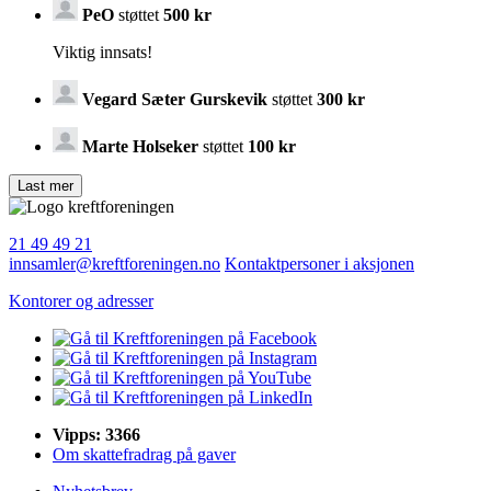
PeO
støttet
500 kr
Viktig innsats!
Vegard Sæter Gurskevik
støttet
300 kr
Marte Holseker
støttet
100 kr
21 49 49 21
innsamler@kreftforeningen.no
Kontaktpersoner i aksjonen
Kontorer og adresser
Vipps: 3366
Om skattefradrag på gaver